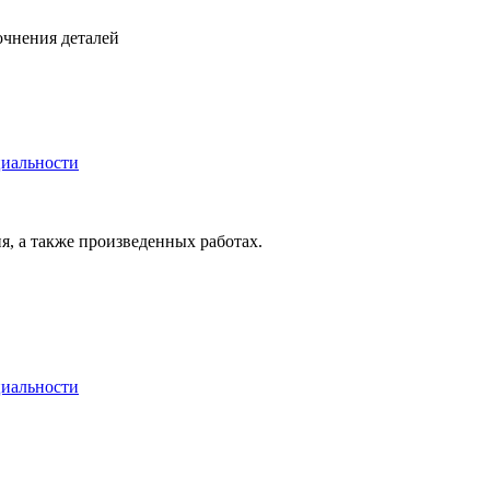
очнения деталей
иальности
я, а также произведенных работах.
иальности