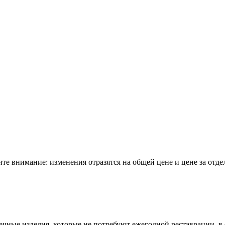
е внимание: изменения отразятся на общей цене и цене за отде
чные изделия, которые не потребуют ежегодной реставрации, в о