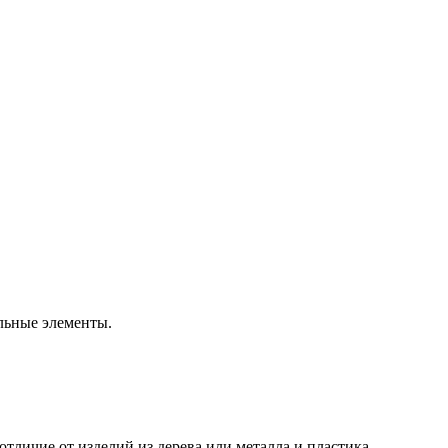
льные элементы.
тличие от изделий из дерева или металла и пластика.