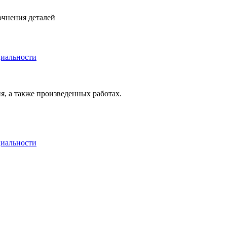
очнения деталей
иальности
я, а также произведенных работах.
иальности