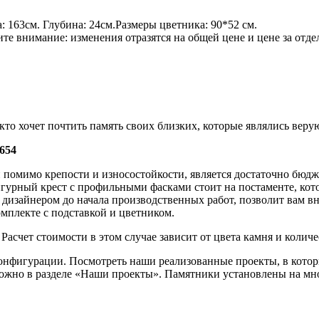
: 163см. Глубина: 24см.Размеры цветника: 90*52 см.
е внимание: изменения отразятся на общей цене и цене за отде
 кто хочет почтить память своих близких, которые являлись ве
654
 помимо крепости и износостойкости, является достаточно бюдж
гурный крест с профильными фасками стоит на постаменте, кот
изайнером до начала производственных работ, позволит вам вне
омплекте с подставкой и цветником.
счет стоимости в этом случае зависит от цвета камня и количе
нфигурации. Посмотреть наши реализованные проекты, в которы
 можно в разделе «Наши проекты». Памятники установлены на м