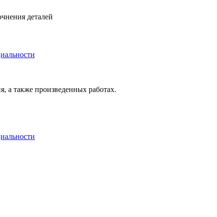
очнения деталей
иальности
я, а также произведенных работах.
иальности