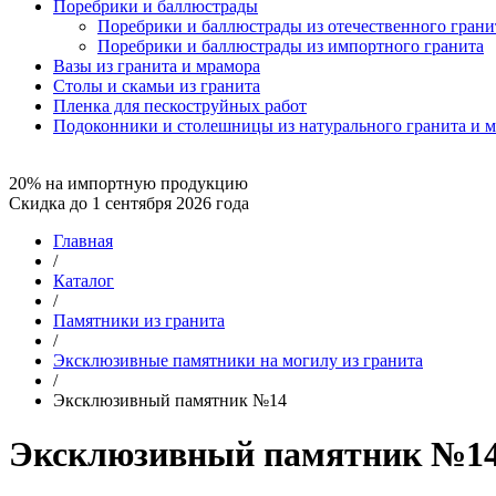
Поребрики и баллюстрады
Поребрики и баллюстрады из отечественного грани
Поребрики и баллюстрады из импортного гранита
Вазы из гранита и мрамора
Столы и скамьи из гранита
Пленка для пескоструйных работ
Подоконники и столешницы из натурального гранита и 
20% на импортную продукцию
Скидка до 1 сентября 2026 года
Главная
/
Каталог
/
Памятники из гранита
/
Эксклюзивные памятники на могилу из гранита
/
Эксклюзивный памятник №14
Эксклюзивный памятник №1