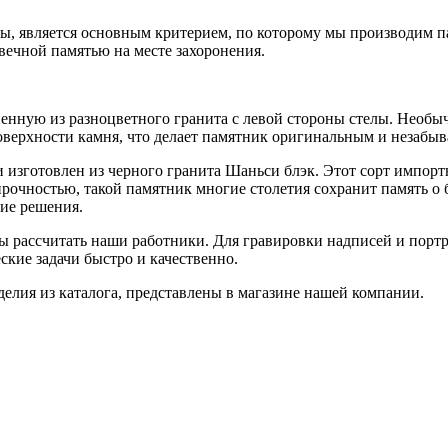
ды, является основным критерием, по которому мы производим п
 вечной памятью на месте захоронения.
енную из разноцветного гранита с левой стороны стелы. Необыч
поверхности камня, что делает памятник оригинальным и незабы
и изготовлен из черного гранита Шаньси блэк. Этот сорт импорт
прочностью, такой памятник многие столетия сохранит память о
ие решения.
ы рассчитать наши работники. Для гравировки надписей и порт
кие задачи быстро и качественно.
елия из каталога, представлены в магазине нашей компании.