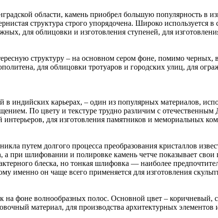
нградской области, камень приобрел большую популярность в и
рнистая структура строго упорядочена. Широко используется в с
ежных, для облицовки и изготовления ступеней, для изготовлен
тересную структуру – на основном сером фоне, помимо черных,
рополитена, для облицовки тротуаров и городских улиц, для огр
 в индийских карьерах, – один из популярных материалов, исп
ощением. По цвету и текстуре трудно различим с отечественны
й интерьеров, для изготовления памятников и мемориальных ком
никла путем долгого процесса преобразования кристаллов извес
а, а при шлифовании и полировке камень четче показывает свои
рактерного блеска, но тонкая шлифовка — наиболее предпочтит
ому именно он чаще всего применяется для изготовления скульп
на фоне волнообразных полос. Основной цвет – коричневый, с
овочный материал, для производства архитектурных элементов и