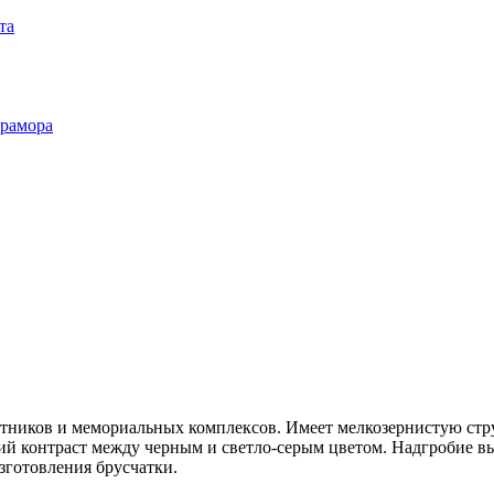
та
мрамора
тников и мемориальных комплексов. Имеет мелкозернистую стру
кий контраст между черным и светло-серым цветом. Надгробие в
зготовления брусчатки.