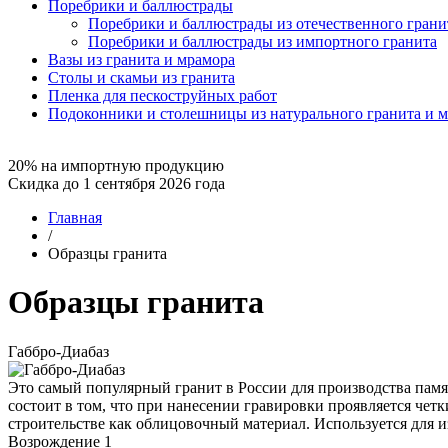
Поребрики и баллюстрады
Поребрики и баллюстрады из отечественного грани
Поребрики и баллюстрады из импортного гранита
Вазы из гранита и мрамора
Столы и скамьи из гранита
Пленка для пескоструйных работ
Подоконники и столешницы из натурального гранита и 
20% на импортную продукцию
Скидка до 1 сентября 2026 года
Главная
/
Образцы гранита
Образцы гранита
Габбро-Диабаз
Это самый популярный гранит в России для производства памя
состоит в том, что при нанесении гравировки проявляется чет
строительстве как облицовочный материал. Используется для и
Возрождение 1