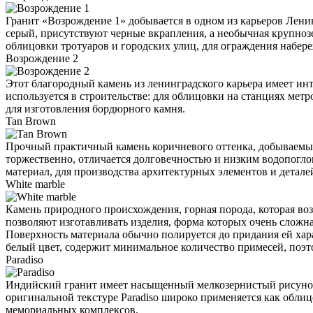
Гранит «Возрождение 1» добывается в одном из карьеров Лени
серый, присутствуют черные вкрапления, а необычная крупнозе
облицовки тротуаров и городских улиц, для ограждения набер
Возрождение 2
Этот благородный камень из ленинградского карьера имеет ин
используется в строительстве: для облицовки на станциях мет
для изготовления бордюрного камня.
Tan Brown
Прочный практичный камень коричневого оттенка, добываемый
торжественно, отличается долговечностью и низким водопогл
материал, для производства архитектурных элементов и детале
White marble
Камень природного происхождения, горная порода, которая воз
позволяют изготавливать изделия, форма которых очень сложн
Поверхность материала обычно полируется до придания ей ха
белый цвет, содержит минимальное количество примесей, поэт
Paradiso
Индийский гранит имеет насыщенный мелкозернистый рисунок 
оригинальной текстуре Paradiso широко применяется как облиц
мемориальных комплексов.