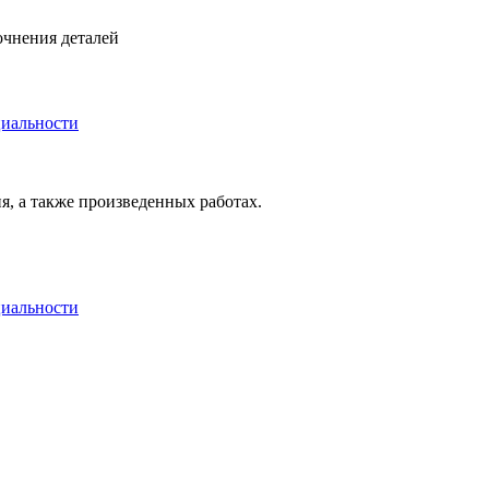
очнения деталей
иальности
я, а также произведенных работах.
иальности