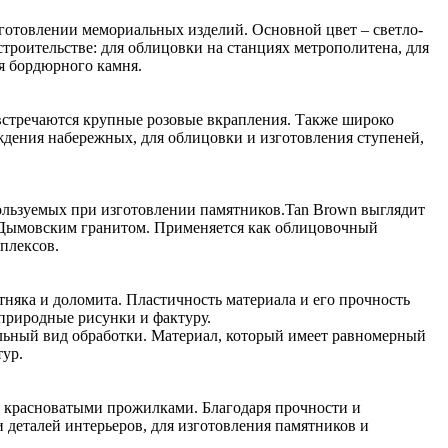
зготовлении мемориальных изделий. Основной цвет – светло-
троительстве: для облицовки на станциях метрополитена, для
ия бордюрного камня.
 встречаются крупные розовые вкрапления. Также широко
аждения набережных, для облицовки и изготовления ступеней,
ользуемых при изготовлении памятников.Tan Brown выглядит
м Дымовским гранитом. Применяется как облицовочный
плексов.
тняка и доломита. Пластичность материала и его прочность
 природные рисунки и фактуру.
ельный вид обработки. Материал, который имеет равномерный
тур.
 красноватыми прожилками. Благодаря прочности и
 деталей интерьеров, для изготовления памятников и