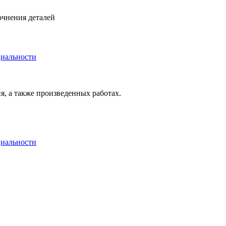
очнения деталей
иальности
я, а также произведенных работах.
иальности